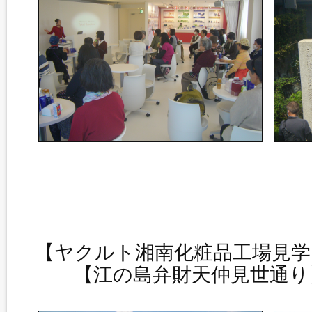
【ヤクルト湘南化
【江の島弁財天仲見世通り