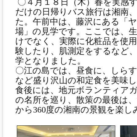
〇４月１８日（木）春を実感
だけの日帰りバス旅行は湘南
た。午前中は、藤沢にある「ヤ
場」の見学です。ここでは、
けでなく、実際に化粧品を使
験したり、肌測定をするなど
学となりました。
〇江の島では、昼食に、しら
など盛り沢山の和定食を美味
食後には、地元ボランティア
の名所を巡り、散策の最後は、
から360度の湘南の景観を楽し