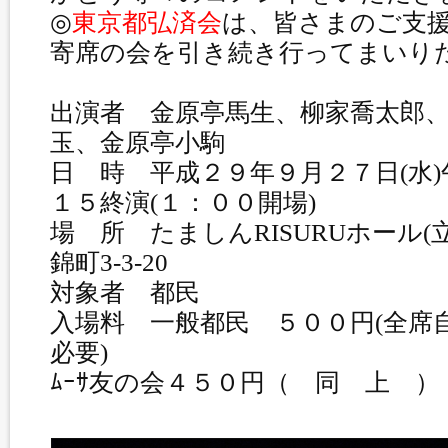
◎
東京都弘済会
は、皆さまのご支
寄席の会を引き続き行ってまいり
出演者 金原亭馬生、柳家喬太郎
玉、金原亭小駒
日 時 平成２９年９月２７日(水
１５終演(１：００開場)
場 所 たましんRISURUホール
錦町3-3-20
対象者 都民
入場料 一般都民 ５００円(全席
必要)
ﾑｰｻ友の会４５０円（ 同 上 ）