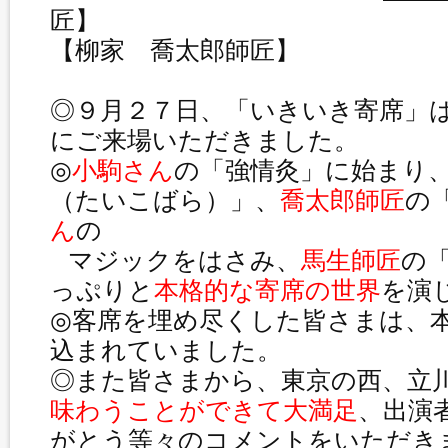
匠
【柳家 喬太郎師匠】
◎９月２７日、「いきいき寄席」
にご来場いただきました。
◎
小駒さん
の「強情灸」に始まり
（たいこばら）」、
喬太郎師匠
の
ん
の
マジックをはさみ、
馬生師匠
の
っぷりと
本格的な寄席の世界
を演
◎客席を埋め尽くした皆さまは、
込まれていました。
◎また皆さまから、東京の西、立
味わうことができて大満足
、出演
がとう等々のコメントをいただき