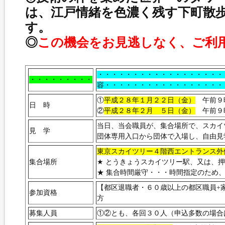
は、江戸情緒を色濃く残す下町散
す。
◎
この機会をお見逃しなく、ご利
・・・・・・・・・・・・・・・
・・・・・・・・・
容・・・・・・・・・・・・・・・・・
①
平成２８年１月２２日（金）
午前９時
日 時
②
平成２８年２月 ５日（金）
午前９時
当日、当会職員が、集合場所で、スカイ
見 学
団体専用入口から団体で入場し、自由見
東京スカイツリー４階西エントランス外
集合場所
★ とうきょうスカイツリー駅、又は、
★ 集合時間厳守・・・時間指定のため
【都区退職者・６０歳以上の都区職員+
参加資格
方
募集人員
①②とも、各回３０人（申込多数の場合