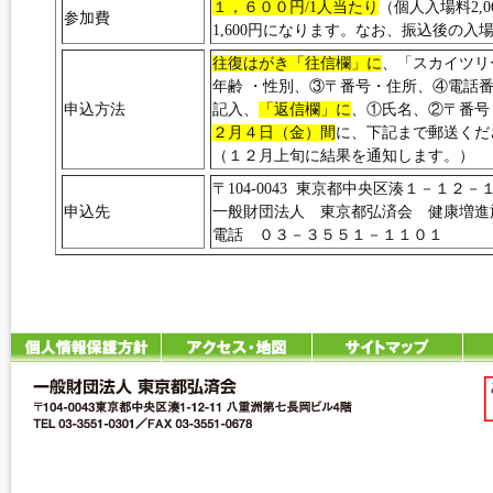
１，６００円/1人当たり
（個人入場料2,
参加費
1,600円になります。なお、振込後の
往復はがき「往信欄」に
、「スカイツリ
年齢 ・性別、③〒番号・住所、④電話
申込方法
記入、
「返信欄」に
、①氏名、②〒番号
２月４日（金）間
に、下記まで郵送くだ
（１２月上旬に結果を通知します。）
〒104-0043 東京都中央区湊１－１
申込先
一般財団法人 東京都弘済会 健康増進
電話 ０３－３５５１－１１０１ F