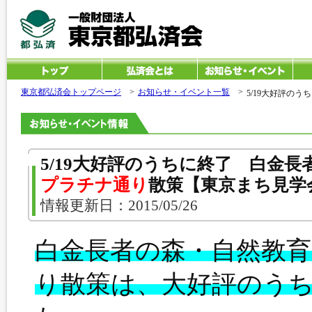
東京都弘済会トップページ
>
お知らせ・イベント一覧
>
5/19大好評の
5/19大好評のうちに終了 白金長
プラチナ通り
散策【東京まち見学
情報更新日：2015/05/26
白金長者の森・自然教
り散策は、大好評のう