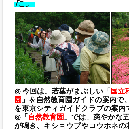
た。
◎ 今回は、若葉がまぶしい「
国立
園
」を自然教育園ガイドの案内で
を東京シティガイドクラブの案内
◎「
自然教育園
」では、爽やかな
が鳴き、キショウブやコウホネの