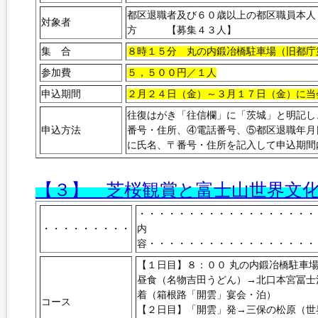
都区退職者及び６０歳以上の都区職員本人
対象者
方 【募集４３人】
集 合
８時１５分 丸の内鍛冶橋駐車場（旧都庁
参加費
５，５００円／１人
申込期間
２月２４日（金）～３月１７日（金）に当
往復はがき「往信欄」に「茨城」と明記し
申込方法
番号・住所、④電話番号、⑤都区退職年月
に氏名、〒番号・住所を記入して申込期間
【３】 芝桜観賞と富士山世界文
・・・・・・・・・・・・・・・・・・
・・・・・・・・・
内
容・・・・・・・・・・・・・・・・・
【１日目】８：００ 丸の内鍛冶橋駐車
昼食（名物吉田うどん）→北口本宮冨士
着（箱根路「開雲」宴会・泊）
コース
【２日目】「開雲」発→三保の松原（世