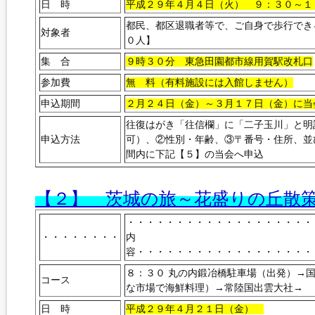
日 時
平成２９年４月４日（火） ９：３０～１
都民、都区退職者等で、ご自
対象者
０人】
集 合
９時３０分 東急田園都市線用賀駅改札口
参加費
無 料（有料施設には入館しません）
申込期間
２月２４日（金）～３月１７日（金）に当
往復はがき「往信欄」に「二子玉川」と明
申込方法
可）、②性別・年齢、③〒番号・住所、並
間内に下記【５】の当会へ申込
【２】 茨城の旅～花盛りの丘散
・・・・・・・・・・・・・・・・・・・
・・・・・・・・
内
容・・・・・・・・・・・・・・・・・・
８：３０ 丸の内鍛冶橋駐車場（出発）→
コース
な市場で海鮮料理）→常陸国出雲大社→ 
日 時
平成２９年４月２１日（金）