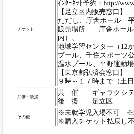
ｲﾝﾀｰﾈｯﾄ予約：http://www.g
【足立区内販売窓口】 
ただし、庁舎ホール 平日
販売場所 庁舎ホール
チケット
内）、
地域学習センター（12
プール、千住スポーツ
温水プール、平野運動場
【東京都弘済会窓口】
９時～１７時まで（土
共 催 ギャラクシテ
共催・後援
後 援 足立区
※未就学児入場不可 ※
その他
※購入チケット払戻し