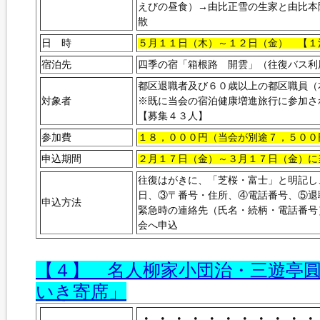
えびの昼食）→由比正雪の生家と由比本
散
日 時
５月１１日（木）～１２日（金） 【１
宿泊先
四季の宿「箱根路 開雲」（往復バス利
都区退職者及び６０歳以上の都区職員（
対象者
※既に当会の宿泊健康増進旅行
【募集４３人】
参加費
１８，０００円（当会が別途７，５００
申込期間
２月１７日（金）～３月１７日（金）に
往復はがきに、「芝桜・富士」と明記し
日、③〒番号・住所、④電話番号、⑤退
申込方法
緊急時の連絡先（氏名・続柄・電話番号
会へ申込
【４】 名人柳家小団治・三遊亭
いき寄席」
・・・・・・・・・・・