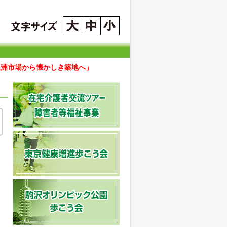
豊洲市場から懐かしき築地へ」
、