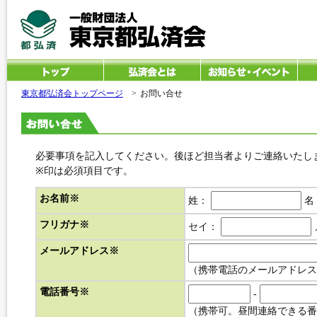
東京都弘済会トップページ
>
お問い合せ
必要事項を記入してください。後ほど担当者よりご連絡いたし
※印は必須項目です。
お名前
※
姓：
名
フリガナ
※
セイ：
メールアドレス
※
（携帯電話のメールアドレス
電話番号
※
-
（携帯可。昼間連絡できる