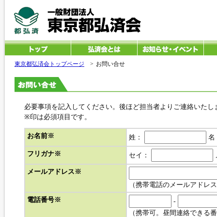
東京都弘済会トップページ
>
お問い合せ
必要事項を記入してください。後ほど担当者よりご連絡いたし
※印は必須項目です。
お名前
※
姓：
名
フリガナ
※
セイ：
メールアドレス
※
（携帯電話のメールアドレス
電話番号
※
-
（携帯可。昼間連絡できる